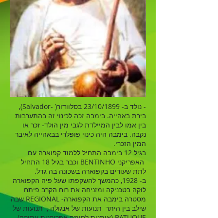
- נולד ב- 23/10/1899 בסלוודור( -Salvador),
בירת באהייה. בימבה זכה לכינוי זה בהתערבות
בין אמו לבין המיילדת לגבי מין הולד- זכר או
נקבה. בימבה היה כינוי פופלרי בבאהייה לאיבר
המין הזכרי.
בגיל 12 בימבה התחיל ללמוד קפוארה עם
האפריקני BENTINHO וכבר בגיל 18 התחיל
לתת שעורים בקפוארה בשכונה בה גדל.
ב- 1928, כהמשך להשקפתו שעל פיה הקפוארה
לוקה בטכניקה ומזניחה את רוח הקרב פיתח
מסטרה בימבה את הקפוארה- REGIONAL שבה
שילב בין היתר תנועות של אנגולה , תנועות של
BATUQUE (אומנות לחימה אפריקנית עתיקה)