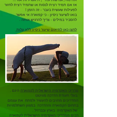
אז אם תמיד רצית לנסות או שתמיד רצית לחזור
לפעילות שעשית בעבר - זה הזמן !
בואו לשיעור ניסיון - כי קפוארה אי אפשר
להסביר במילים - צריך להרגיש אותה .
לחצו כאן לתיאום שיעור ניסיון ללא עלות
מדריכי האקדמיה הישראלית לקפוארה
הינם
.
בעלי תעודת הדרכה מווינגט
המדריכים מחויבים להעשיר ולפתח את עצמם
בתחום הקפוארה וההדרכה במגוון השתלמויות
של האקדמיה בארץ ובברזיל .
רבים ממדריכי האקדמיה הישראלית לקפוארה