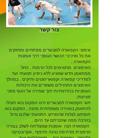
צור קשר
אימוני הקפוארה למבוגרים מפתחים ומחזקים
את כל מרכיבי הכושר הגופני דרך אומנות
הקפוארה .
האימונים
מתאימים לכל הרמות . החל
ממתאמן חדש שמגיע ללא ניסיון תנועתי ועד
למדריכי קפוארה וקפואריסטים ותיקים . במהלך
האימונים
התרגילים משפרים את היכולות
הגופניות בהדרגתיות תוך שמירה על הגוף מפני
פציעות.
חוגי הקפוארה למבוגרים הינו המקום בוא תוכלו
להתאמן באווירה משפחתית מהנה , המקום בוא
תופתעו לגלות שהמרחב התנועתי שלכם גדול
בהרבה ממה שהכרתם עד היום .
הקפוארה הנה אומנות שמצליחה לשלב בצורה
הרמונית מדהימה נגינה ותיפוף , אקרובטיקה
ולחימה , גמישות וכח , תיאטרליות ועוד...