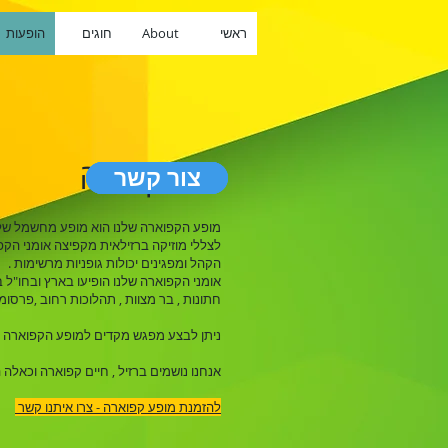
ראשי
About
חוגים
הופעות
מופע קפוארה
צור קשר
צור קשר
צור קשר
מופע הקפוארה שלנו הוא מופע מחשמל של א
לצללי מוזיקה ברזילאית מקפיצה אומני הק
הקהל ומפגינים יכולות גופניות מרשימות .
אומני הקפוארה שלנו הופיעו בארץ ובחו"ל ב
חתונות , בר מצוות , תהלוכות רחוב ,פרסומו
ניתן לבצע מפגש מקדים למופע הקפוארה ולי
אנחנו נושמים ברזיל , חיים קפוארה וכאלה 
להזמנת מופע קפוארה - צרו איתנו קשר