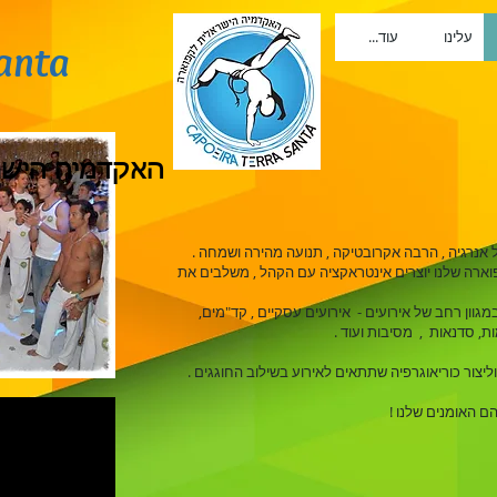
עלינו
עוד...
Santa
האקדמיה הישר
נרגיה , הרבה אקרובטיקה , תנועה מהירה ושמחה .
פוארה שלנו יוצרים אינטראקציה עם הקהל , משלבים את
מגוון רחב של אירועים - אירועים עסקיים , קד"מים,
ת, סדנאות , מסיבות ועוד .
צור כוריאוגרפיה שתתאים לאירוע בשילוב החוגגים .
הם האומנים שלנו !