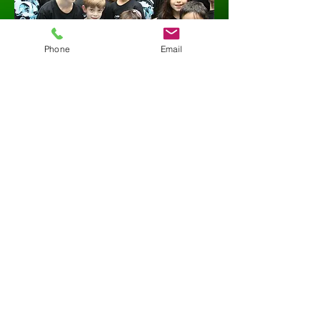
Phone
Email
"הקפוארה היא מגנט , קשה להסביר את סודה .
בכל פעם שאני מתבונן עליה מהצד אני מופלא
מהיכולת שלה לשלב כל כך הרבה מיומנויות
אנושיות בצורה כל כך הרמונית " (Mestre Pino)
כחלק מהפעילות
השנתית המתאמנים,
בהתאם לרמתם וגילם
, לוקחים ב : טקסי
קבלת חגורות ,
סדנאות קפוארה עם
אורחים מברזיל ,
אימוני אקרובטיקה ,
תחרויות קפוארה ,
נסיעות לאירועי
קפוארה בארץ ובחו"ל ,
הודות קפוארה ,
סדנאות , מחנות
אימונים, הופעות ,