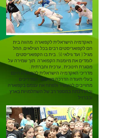
האקדמיה הישראלית לקפוארה מהווה בית
חם לקפואריסטים רבים בכל הגילאים, החל
מגיל 3 ועד גילאי 50 . בית בו הקפואריסטים
לומדים את מיומנות הקפוארה תוך שמירה על
מסגרת חינוכית , ערכית וחברתית .
מדריכי האקדמיה הישראלית לקפוארה הינם
בעלי תעודה הדרכה מווינגט . המדריכים
מחוייבים להעשיר ולפתח את עצמם בקפוארה
ובהדרכתה במספר רב של השתלמויות בארץ
ובברזיל .